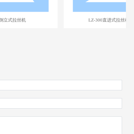
机
LZ-300直进式拉丝机