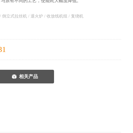
了与原有不同的工艺，使能耗大幅度降低。
 倒立式拉丝机 / 退火炉 / 收放线机组 / 复绕机
31
相关产品